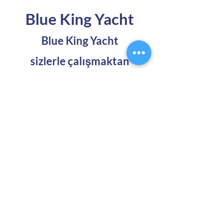
Blue King Yacht
Blue King Yacht
sizlerle çalışmaktan
onur duyar
Küçüklüğümden beri hayatımı
güzel ve eşsiz ürünler yapmaya
adamak istediğimi biliyordum.
2001 yılında Muğla bölgesinde
şirketimi kurdum ve kısa
zamanda tasarımlarımın
kalitesini ve tarzını seven bir
müşteri kitlesi edindim. Tek
seferlik ve ısmarlama projeler